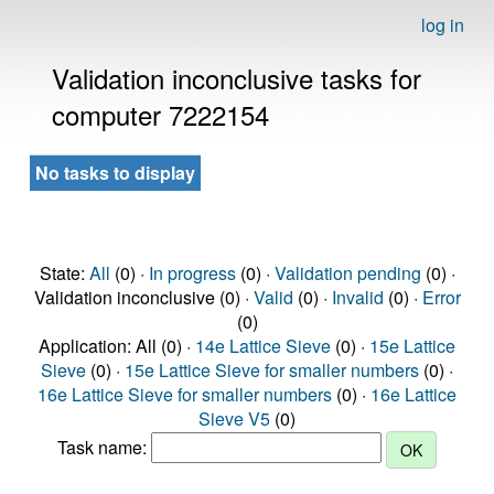
log in
Validation inconclusive tasks for
computer 7222154
No tasks to display
State:
All
(0) ·
In progress
(0) ·
Validation pending
(0) ·
Validation inconclusive (0) ·
Valid
(0) ·
Invalid
(0) ·
Error
(0)
Application: All (0) ·
14e Lattice Sieve
(0) ·
15e Lattice
Sieve
(0) ·
15e Lattice Sieve for smaller numbers
(0) ·
16e Lattice Sieve for smaller numbers
(0) ·
16e Lattice
Sieve V5
(0)
Task name: