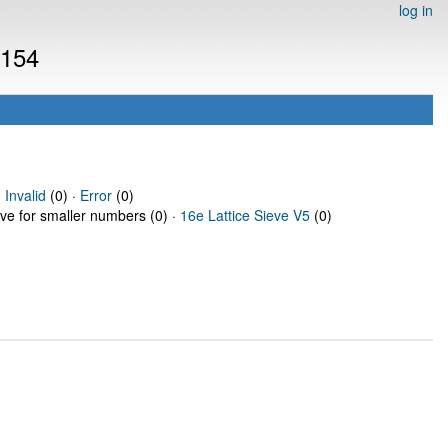
log in
2154
·
Invalid
(0) ·
Error
(0)
eve for smaller numbers (0) ·
16e Lattice Sieve V5
(0)