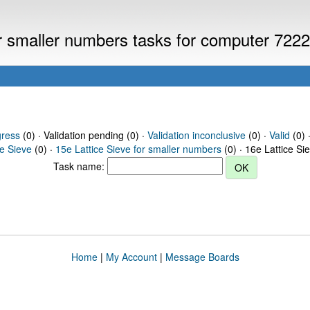
or smaller numbers tasks for computer 722
gress
(0) · Validation pending (0) ·
Validation inconclusive
(0) ·
Valid
(0) 
ce Sieve
(0) ·
15e Lattice Sieve for smaller numbers
(0) · 16e Lattice Si
Task name:
Home
|
My Account
|
Message Boards