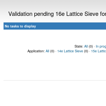
Validation pending 16e Lattice Sieve f
No tasks to display
State:
All
(0) ·
In pro
Application:
All
(0) ·
14e Lattice Sieve
(0) ·
15e Latti