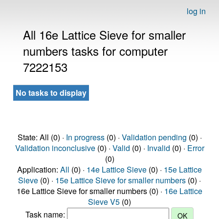
log in
All 16e Lattice Sieve for smaller
numbers tasks for computer
7222153
No tasks to display
State: All (0) ·
In progress
(0) ·
Validation pending
(0) ·
Validation inconclusive
(0) ·
Valid
(0) ·
Invalid
(0) ·
Error
(0)
Application:
All
(0) ·
14e Lattice Sieve
(0) ·
15e Lattice
Sieve
(0) ·
15e Lattice Sieve for smaller numbers
(0) ·
16e Lattice Sieve for smaller numbers (0) ·
16e Lattice
Sieve V5
(0)
Task name: