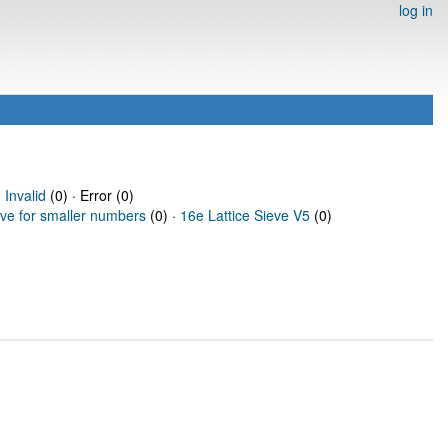
log in
·
Invalid
(0) · Error (0)
eve for smaller numbers
(0) ·
16e Lattice Sieve V5
(0)