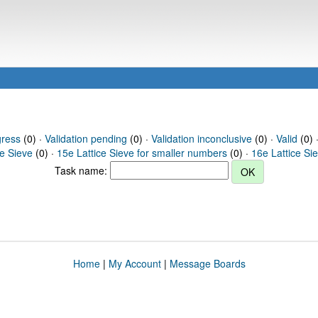
gress
(0) ·
Validation pending
(0) ·
Validation inconclusive
(0) ·
Valid
(0) 
ce Sieve
(0) ·
15e Lattice Sieve for smaller numbers
(0) ·
16e Lattice Si
Task name:
Home
|
My Account
|
Message Boards