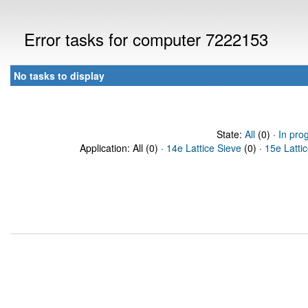
Error tasks for computer 7222153
No tasks to display
State:
All
(0) ·
In pro
Application: All (0) ·
14e Lattice Sieve
(0) ·
15e Latti