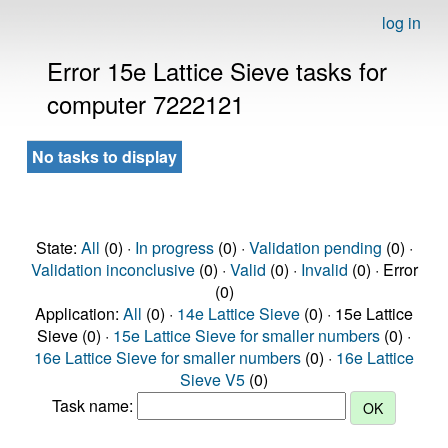
log in
Error 15e Lattice Sieve tasks for
computer 7222121
No tasks to display
State:
All
(0) ·
In progress
(0) ·
Validation pending
(0) ·
Validation inconclusive
(0) ·
Valid
(0) ·
Invalid
(0) · Error
(0)
Application:
All
(0) ·
14e Lattice Sieve
(0) · 15e Lattice
Sieve (0) ·
15e Lattice Sieve for smaller numbers
(0) ·
16e Lattice Sieve for smaller numbers
(0) ·
16e Lattice
Sieve V5
(0)
Task name: