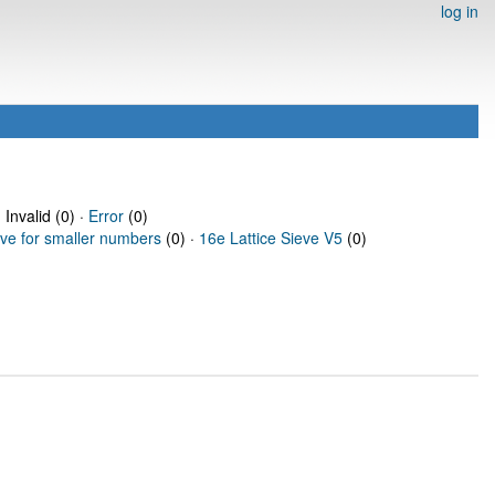
log in
 Invalid (0) ·
Error
(0)
eve for smaller numbers
(0) ·
16e Lattice Sieve V5
(0)