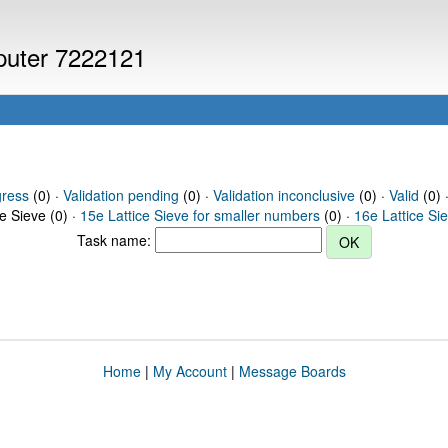
mputer 7222121
gress
(0) ·
Validation pending
(0) ·
Validation inconclusive
(0) ·
Valid
(0) ·
ce Sieve (0) ·
15e Lattice Sieve for smaller numbers
(0) ·
16e Lattice Si
Task name:
Home
|
My Account
|
Message Boards