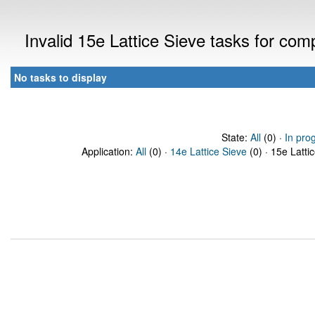
Invalid 15e Lattice Sieve tasks for co
No tasks to display
State:
All
(0) ·
In pro
Application:
All
(0) ·
14e Lattice Sieve
(0) · 15e Latti