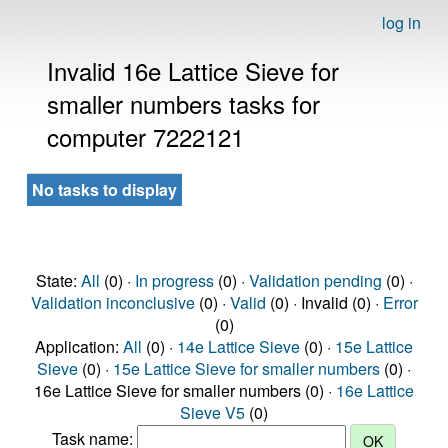
log in
Invalid 16e Lattice Sieve for
smaller numbers tasks for
computer 7222121
No tasks to display
State:
All
(0) ·
In progress
(0) ·
Validation pending
(0) ·
Validation inconclusive
(0) ·
Valid
(0) · Invalid (0) ·
Error
(0)
Application:
All
(0) ·
14e Lattice Sieve
(0) ·
15e Lattice
Sieve
(0) ·
15e Lattice Sieve for smaller numbers
(0) ·
16e Lattice Sieve for smaller numbers (0) ·
16e Lattice
Sieve V5
(0)
Task name: