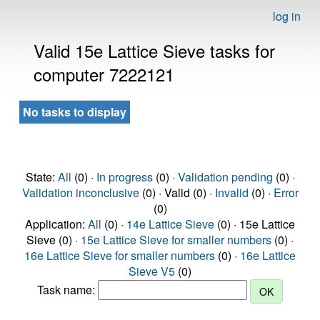
log in
Valid 15e Lattice Sieve tasks for
computer 7222121
No tasks to display
State:
All
(0) ·
In progress
(0) ·
Validation pending
(0) ·
Validation inconclusive
(0) · Valid (0) ·
Invalid
(0) ·
Error
(0)
Application:
All
(0) ·
14e Lattice Sieve
(0) · 15e Lattice
Sieve (0) ·
15e Lattice Sieve for smaller numbers
(0) ·
16e Lattice Sieve for smaller numbers
(0) ·
16e Lattice
Sieve V5
(0)
Task name: