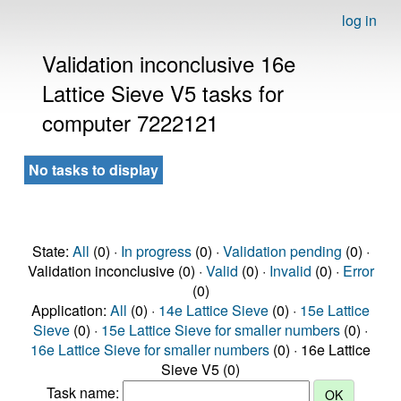
log in
Validation inconclusive 16e
Lattice Sieve V5 tasks for
computer 7222121
No tasks to display
State:
All
(0) ·
In progress
(0) ·
Validation pending
(0) ·
Validation inconclusive (0) ·
Valid
(0) ·
Invalid
(0) ·
Error
(0)
Application:
All
(0) ·
14e Lattice Sieve
(0) ·
15e Lattice
Sieve
(0) ·
15e Lattice Sieve for smaller numbers
(0) ·
16e Lattice Sieve for smaller numbers
(0) · 16e Lattice
Sieve V5 (0)
Task name: