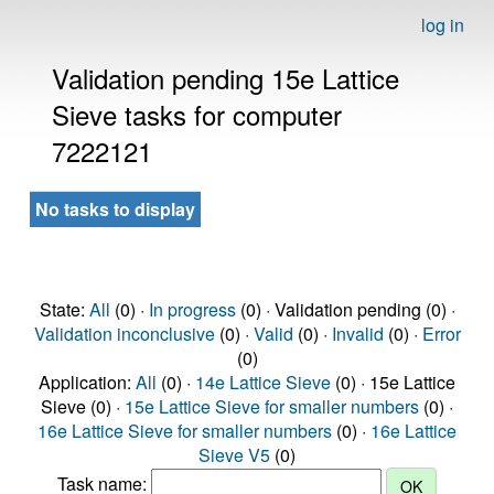
log in
Validation pending 15e Lattice
Sieve tasks for computer
7222121
No tasks to display
State:
All
(0) ·
In progress
(0) · Validation pending (0) ·
Validation inconclusive
(0) ·
Valid
(0) ·
Invalid
(0) ·
Error
(0)
Application:
All
(0) ·
14e Lattice Sieve
(0) · 15e Lattice
Sieve (0) ·
15e Lattice Sieve for smaller numbers
(0) ·
16e Lattice Sieve for smaller numbers
(0) ·
16e Lattice
Sieve V5
(0)
Task name: