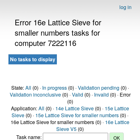
log in
Error 16e Lattice Sieve for
smaller numbers tasks for
computer 7222116
No tasks to display
State:
All
(0) ·
In progress
(0) ·
Validation pending
(0) ·
Validation inconclusive
(0) ·
Valid
(0) ·
Invalid
(0) · Error
(0)
Application:
All
(0) ·
14e Lattice Sieve
(0) ·
15e Lattice
Sieve
(0) ·
15e Lattice Sieve for smaller numbers
(0) ·
16e Lattice Sieve for smaller numbers (0) ·
16e Lattice
Sieve V5
(0)
Task name: