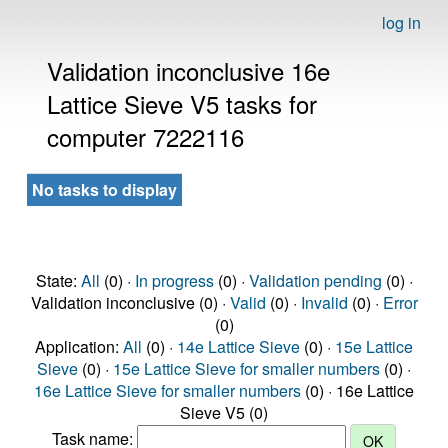
log in
Validation inconclusive 16e
Lattice Sieve V5 tasks for
computer 7222116
No tasks to display
State:
All
(0) ·
In progress
(0) ·
Validation pending
(0) ·
Validation inconclusive (0) ·
Valid
(0) ·
Invalid
(0) ·
Error
(0)
Application:
All
(0) ·
14e Lattice Sieve
(0) ·
15e Lattice
Sieve
(0) ·
15e Lattice Sieve for smaller numbers
(0) ·
16e Lattice Sieve for smaller numbers
(0) · 16e Lattice
Sieve V5 (0)
Task name: