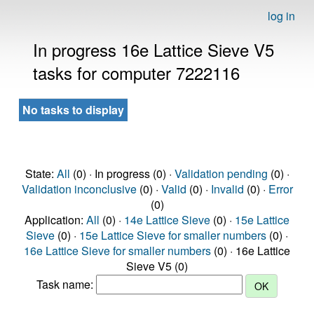
log in
In progress 16e Lattice Sieve V5
tasks for computer 7222116
No tasks to display
State:
All
(0) · In progress (0) ·
Validation pending
(0) ·
Validation inconclusive
(0) ·
Valid
(0) ·
Invalid
(0) ·
Error
(0)
Application:
All
(0) ·
14e Lattice Sieve
(0) ·
15e Lattice
Sieve
(0) ·
15e Lattice Sieve for smaller numbers
(0) ·
16e Lattice Sieve for smaller numbers
(0) · 16e Lattice
Sieve V5 (0)
Task name: