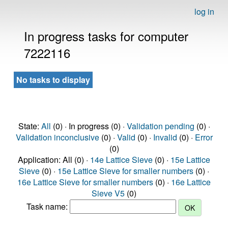
log in
In progress tasks for computer
7222116
No tasks to display
State:
All
(0) · In progress (0) ·
Validation pending
(0) ·
Validation inconclusive
(0) ·
Valid
(0) ·
Invalid
(0) ·
Error
(0)
Application: All (0) ·
14e Lattice Sieve
(0) ·
15e Lattice
Sieve
(0) ·
15e Lattice Sieve for smaller numbers
(0) ·
16e Lattice Sieve for smaller numbers
(0) ·
16e Lattice
Sieve V5
(0)
Task name: