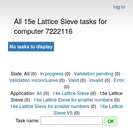
log in
All 15e Lattice Sieve tasks for
computer 7222116
No tasks to display
State: All (0) ·
In progress
(0) ·
Validation pending
(0) ·
Validation inconclusive
(0) ·
Valid
(0) ·
Invalid
(0) ·
Error
(0)
Application:
All
(0) ·
14e Lattice Sieve
(0) · 15e Lattice
Sieve (0) ·
15e Lattice Sieve for smaller numbers
(0) ·
16e Lattice Sieve for smaller numbers
(0) ·
16e Lattice
Sieve V5
(0)
Task name: