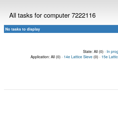
All tasks for computer 7222116
No tasks to display
State: All (0) ·
In pro
Application: All (0) ·
14e Lattice Sieve
(0) ·
15e Latti