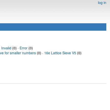
log in
·
Invalid
(0) ·
Error
(0)
eve for smaller numbers
(0) ·
16e Lattice Sieve V5
(0)