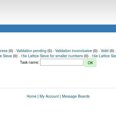
gress
(0) ·
Validation pending
(0) ·
Validation inconclusive
(0) ·
Valid
(0) 
ce Sieve
(0) ·
15e Lattice Sieve for smaller numbers
(0) ·
16e Lattice Si
Task name:
Home
|
My Account
|
Message Boards