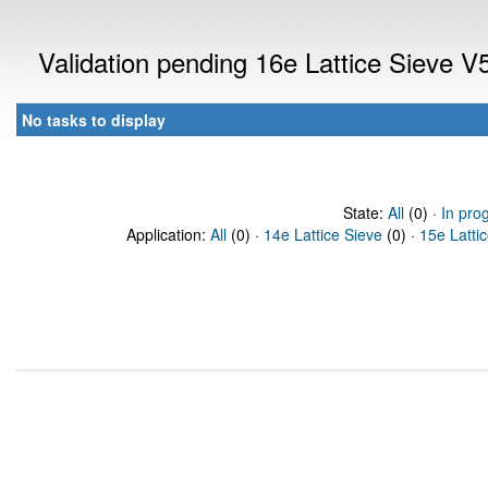
Validation pending 16e Lattice Sieve 
No tasks to display
State:
All
(0) ·
In pro
Application:
All
(0) ·
14e Lattice Sieve
(0) ·
15e Latti