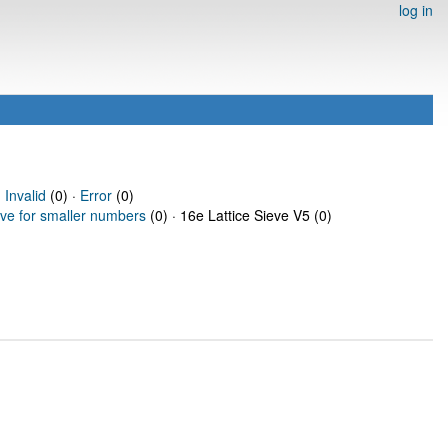
log in
·
Invalid
(0) ·
Error
(0)
eve for smaller numbers
(0) · 16e Lattice Sieve V5 (0)