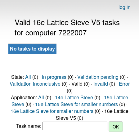
log in
Valid 16e Lattice Sieve V5 tasks
for computer 7222007
No tasks to display
State:
All
(0) ·
In progress
(0) ·
Validation pending
(0) ·
Validation inconclusive
(0) · Valid (0) ·
Invalid
(0) ·
Error
(0)
Application:
All
(0) ·
14e Lattice Sieve
(0) ·
15e Lattice
Sieve
(0) ·
15e Lattice Sieve for smaller numbers
(0) ·
16e Lattice Sieve for smaller numbers
(0) · 16e Lattice
Sieve V5 (0)
Task name: