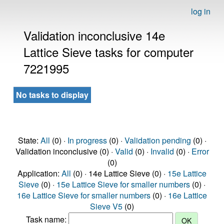
log in
Validation inconclusive 14e
Lattice Sieve tasks for computer
7221995
No tasks to display
State:
All
(0) ·
In progress
(0) ·
Validation pending
(0) ·
Validation inconclusive (0) ·
Valid
(0) ·
Invalid
(0) ·
Error
(0)
Application:
All
(0) · 14e Lattice Sieve (0) ·
15e Lattice
Sieve
(0) ·
15e Lattice Sieve for smaller numbers
(0) ·
16e Lattice Sieve for smaller numbers
(0) ·
16e Lattice
Sieve V5
(0)
Task name: