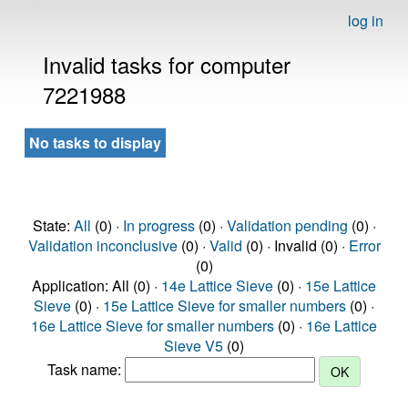
log in
Invalid tasks for computer
7221988
No tasks to display
State:
All
(0) ·
In progress
(0) ·
Validation pending
(0) ·
Validation inconclusive
(0) ·
Valid
(0) · Invalid (0) ·
Error
(0)
Application: All (0) ·
14e Lattice Sieve
(0) ·
15e Lattice
Sieve
(0) ·
15e Lattice Sieve for smaller numbers
(0) ·
16e Lattice Sieve for smaller numbers
(0) ·
16e Lattice
Sieve V5
(0)
Task name: