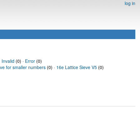
log in
·
Invalid
(0) ·
Error
(0)
eve for smaller numbers
(0) ·
16e Lattice Sieve V5
(0)