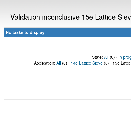
Validation inconclusive 15e Lattice Si
No tasks to display
State:
All
(0) ·
In pro
Application:
All
(0) ·
14e Lattice Sieve
(0) · 15e Latti