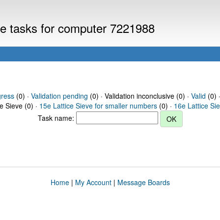
eve tasks for computer 7221988
gress
(0) ·
Validation pending
(0) · Validation inconclusive (0) ·
Valid
(0) 
ce Sieve (0) ·
15e Lattice Sieve for smaller numbers
(0) ·
16e Lattice Si
Task name:
Home
|
My Account
|
Message Boards