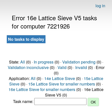
log in
Error 16e Lattice Sieve V5 tasks
for computer 7221926
No tasks to display
State:
All
(0) ·
In progress
(0) ·
Validation pending
(0) ·
Validation inconclusive
(0) ·
Valid
(0) ·
Invalid
(0) · Error
(0)
Application:
All
(0) ·
14e Lattice Sieve
(0) ·
15e Lattice
Sieve
(0) ·
15e Lattice Sieve for smaller numbers
(0) ·
16e Lattice Sieve for smaller numbers
(0) · 16e Lattice
Sieve V5 (0)
Task name: