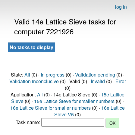
log in
Valid 14e Lattice Sieve tasks for
computer 7221926
No tasks to display
State:
All
(0) ·
In progress
(0) ·
Validation pending
(0) ·
Validation inconclusive
(0) · Valid (0) ·
Invalid
(0) ·
Error
(0)
Application:
All
(0) · 14e Lattice Sieve (0) ·
15e Lattice
Sieve
(0) ·
15e Lattice Sieve for smaller numbers
(0) ·
16e Lattice Sieve for smaller numbers
(0) ·
16e Lattice
Sieve V5
(0)
Task name: