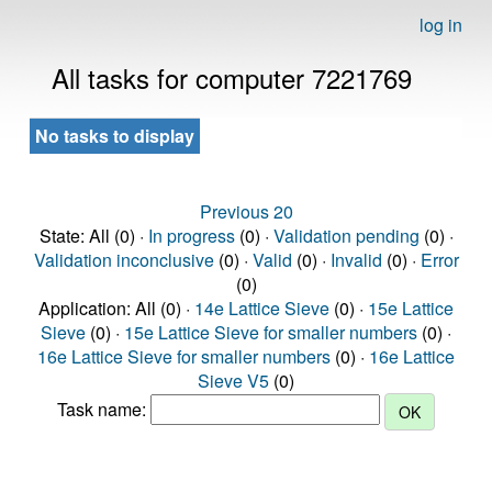
log in
All tasks for computer 7221769
No tasks to display
Previous 20
State: All (0) ·
In progress
(0) ·
Validation pending
(0) ·
Validation inconclusive
(0) ·
Valid
(0) ·
Invalid
(0) ·
Error
(0)
Application: All (0) ·
14e Lattice Sieve
(0) ·
15e Lattice
Sieve
(0) ·
15e Lattice Sieve for smaller numbers
(0) ·
16e Lattice Sieve for smaller numbers
(0) ·
16e Lattice
Sieve V5
(0)
Task name: