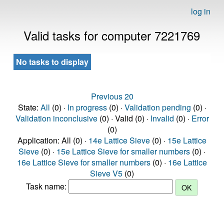
log in
Valid tasks for computer 7221769
No tasks to display
Previous 20
State:
All
(0) ·
In progress
(0) ·
Validation pending
(0) ·
Validation inconclusive
(0) · Valid (0) ·
Invalid
(0) ·
Error
(0)
Application: All (0) ·
14e Lattice Sieve
(0) ·
15e Lattice
Sieve
(0) ·
15e Lattice Sieve for smaller numbers
(0) ·
16e Lattice Sieve for smaller numbers
(0) ·
16e Lattice
Sieve V5
(0)
Task name: