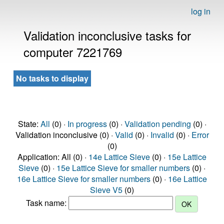
log in
Validation inconclusive tasks for
computer 7221769
No tasks to display
State:
All
(0) ·
In progress
(0) ·
Validation pending
(0) ·
Validation inconclusive (0) ·
Valid
(0) ·
Invalid
(0) ·
Error
(0)
Application: All (0) ·
14e Lattice Sieve
(0) ·
15e Lattice
Sieve
(0) ·
15e Lattice Sieve for smaller numbers
(0) ·
16e Lattice Sieve for smaller numbers
(0) ·
16e Lattice
Sieve V5
(0)
Task name: