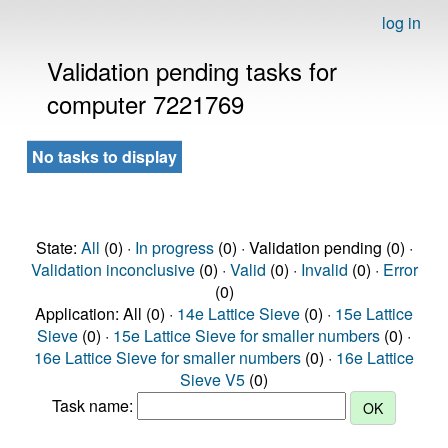
log in
Validation pending tasks for
computer 7221769
No tasks to display
State:
All
(0) ·
In progress
(0) · Validation pending (0) ·
Validation inconclusive
(0) ·
Valid
(0) ·
Invalid
(0) ·
Error
(0)
Application: All (0) ·
14e Lattice Sieve
(0) ·
15e Lattice
Sieve
(0) ·
15e Lattice Sieve for smaller numbers
(0) ·
16e Lattice Sieve for smaller numbers
(0) ·
16e Lattice
Sieve V5
(0)
Task name: