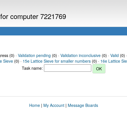
s for computer 7221769
gress (0) ·
Validation pending
(0) ·
Validation inconclusive
(0) ·
Valid
(0) 
ce Sieve
(0) ·
15e Lattice Sieve for smaller numbers
(0) ·
16e Lattice Si
Task name:
Home
|
My Account
|
Message Boards