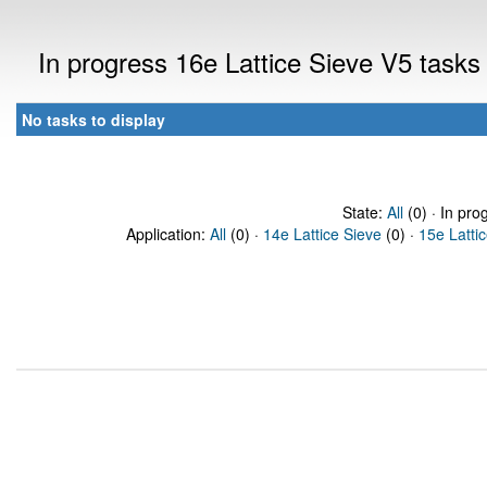
In progress 16e Lattice Sieve V5 task
No tasks to display
State:
All
(0) · In pro
Application:
All
(0) ·
14e Lattice Sieve
(0) ·
15e Latti