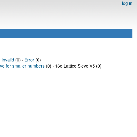
log in
·
Invalid
(0) ·
Error
(0)
eve for smaller numbers
(0) · 16e Lattice Sieve V5 (0)