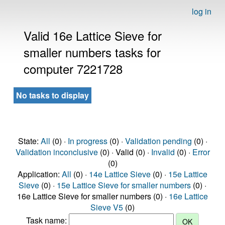
log in
Valid 16e Lattice Sieve for
smaller numbers tasks for
computer 7221728
No tasks to display
State:
All
(0) ·
In progress
(0) ·
Validation pending
(0) ·
Validation inconclusive
(0) · Valid (0) ·
Invalid
(0) ·
Error
(0)
Application:
All
(0) ·
14e Lattice Sieve
(0) ·
15e Lattice
Sieve
(0) ·
15e Lattice Sieve for smaller numbers
(0) ·
16e Lattice Sieve for smaller numbers (0) ·
16e Lattice
Sieve V5
(0)
Task name: