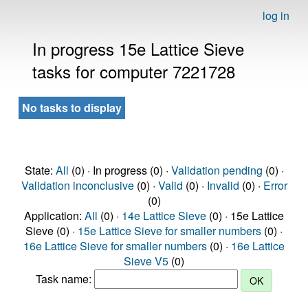
log in
In progress 15e Lattice Sieve
tasks for computer 7221728
No tasks to display
State:
All
(0) · In progress (0) ·
Validation pending
(0) ·
Validation inconclusive
(0) ·
Valid
(0) ·
Invalid
(0) ·
Error
(0)
Application:
All
(0) ·
14e Lattice Sieve
(0) · 15e Lattice
Sieve (0) ·
15e Lattice Sieve for smaller numbers
(0) ·
16e Lattice Sieve for smaller numbers
(0) ·
16e Lattice
Sieve V5
(0)
Task name: