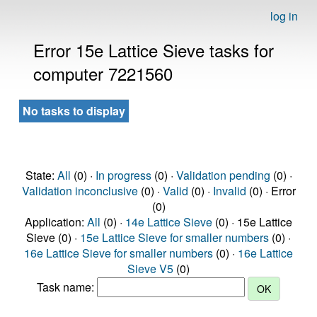
log in
Error 15e Lattice Sieve tasks for
computer 7221560
No tasks to display
State:
All
(0) ·
In progress
(0) ·
Validation pending
(0) ·
Validation inconclusive
(0) ·
Valid
(0) ·
Invalid
(0) · Error
(0)
Application:
All
(0) ·
14e Lattice Sieve
(0) · 15e Lattice
Sieve (0) ·
15e Lattice Sieve for smaller numbers
(0) ·
16e Lattice Sieve for smaller numbers
(0) ·
16e Lattice
Sieve V5
(0)
Task name: