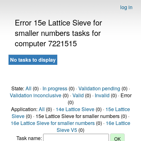
log in
Error 15e Lattice Sieve for
smaller numbers tasks for
computer 7221515
No tasks to display
State:
All
(0) ·
In progress
(0) ·
Validation pending
(0) ·
Validation inconclusive
(0) ·
Valid
(0) ·
Invalid
(0) · Error
(0)
Application:
All
(0) ·
14e Lattice Sieve
(0) ·
15e Lattice
Sieve
(0) · 15e Lattice Sieve for smaller numbers (0) ·
16e Lattice Sieve for smaller numbers
(0) ·
16e Lattice
Sieve V5
(0)
Task name: