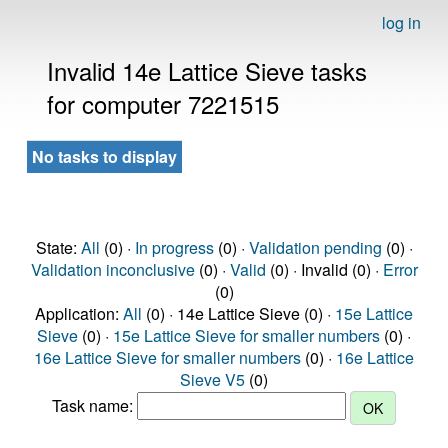
log in
Invalid 14e Lattice Sieve tasks
for computer 7221515
No tasks to display
State:
All
(0) ·
In progress
(0) ·
Validation pending
(0) ·
Validation inconclusive
(0) ·
Valid
(0) · Invalid (0) ·
Error
(0)
Application:
All
(0) · 14e Lattice Sieve (0) ·
15e Lattice
Sieve
(0) ·
15e Lattice Sieve for smaller numbers
(0) ·
16e Lattice Sieve for smaller numbers
(0) ·
16e Lattice
Sieve V5
(0)
Task name: