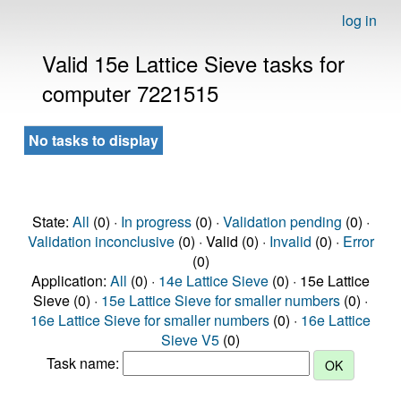
log in
Valid 15e Lattice Sieve tasks for
computer 7221515
No tasks to display
State:
All
(0) ·
In progress
(0) ·
Validation pending
(0) ·
Validation inconclusive
(0) · Valid (0) ·
Invalid
(0) ·
Error
(0)
Application:
All
(0) ·
14e Lattice Sieve
(0) · 15e Lattice
Sieve (0) ·
15e Lattice Sieve for smaller numbers
(0) ·
16e Lattice Sieve for smaller numbers
(0) ·
16e Lattice
Sieve V5
(0)
Task name: