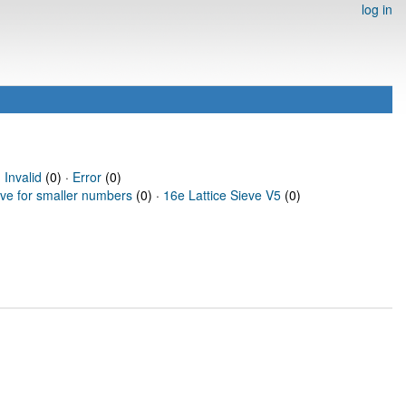
log in
·
Invalid
(0) ·
Error
(0)
eve for smaller numbers
(0) ·
16e Lattice Sieve V5
(0)