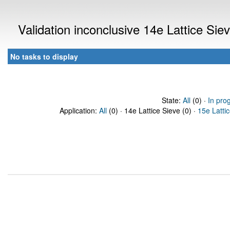
Validation inconclusive 14e Lattice Si
No tasks to display
State:
All
(0) ·
In pro
Application:
All
(0) · 14e Lattice Sieve (0) ·
15e Latti