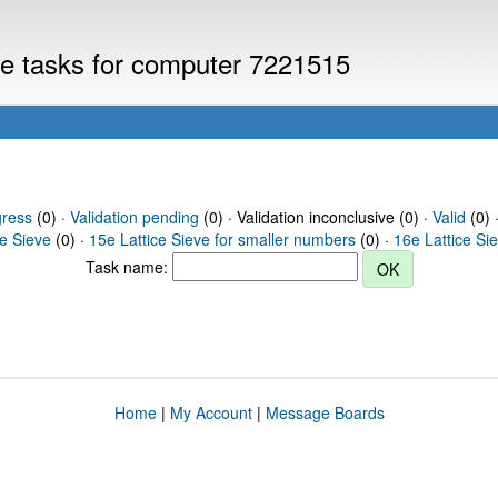
eve tasks for computer 7221515
gress
(0) ·
Validation pending
(0) · Validation inconclusive (0) ·
Valid
(0) 
ce Sieve
(0) ·
15e Lattice Sieve for smaller numbers
(0) ·
16e Lattice Si
Task name:
Home
|
My Account
|
Message Boards