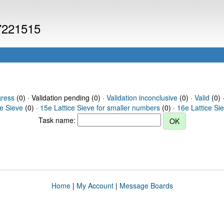
 7221515
gress
(0) · Validation pending (0) ·
Validation inconclusive
(0) ·
Valid
(0) 
ce Sieve
(0) ·
15e Lattice Sieve for smaller numbers
(0) ·
16e Lattice Si
Task name:
Home
|
My Account
|
Message Boards