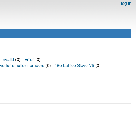
log in
·
Invalid
(0) ·
Error
(0)
eve for smaller numbers
(0) ·
16e Lattice Sieve V5
(0)