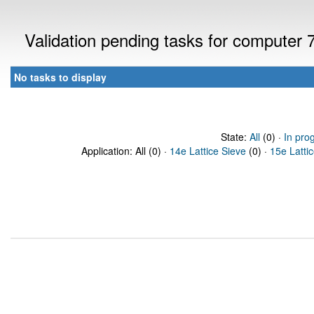
Validation pending tasks for computer
No tasks to display
State:
All
(0) ·
In pro
Application: All (0) ·
14e Lattice Sieve
(0) ·
15e Latti