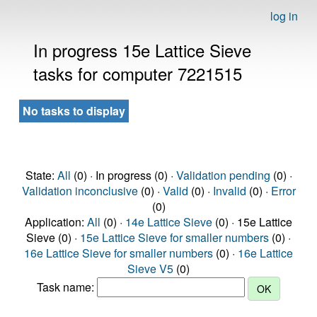
log in
In progress 15e Lattice Sieve
tasks for computer 7221515
No tasks to display
State:
All
(0) · In progress (0) ·
Validation pending
(0) ·
Validation inconclusive
(0) ·
Valid
(0) ·
Invalid
(0) ·
Error
(0)
Application:
All
(0) ·
14e Lattice Sieve
(0) · 15e Lattice
Sieve (0) ·
15e Lattice Sieve for smaller numbers
(0) ·
16e Lattice Sieve for smaller numbers
(0) ·
16e Lattice
Sieve V5
(0)
Task name: