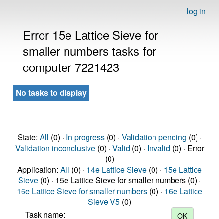
log in
Error 15e Lattice Sieve for
smaller numbers tasks for
computer 7221423
No tasks to display
State:
All
(0) ·
In progress
(0) ·
Validation pending
(0) ·
Validation inconclusive
(0) ·
Valid
(0) ·
Invalid
(0) · Error
(0)
Application:
All
(0) ·
14e Lattice Sieve
(0) ·
15e Lattice
Sieve
(0) · 15e Lattice Sieve for smaller numbers (0) ·
16e Lattice Sieve for smaller numbers
(0) ·
16e Lattice
Sieve V5
(0)
Task name: