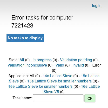
log in
Error tasks for computer
7221423
No tasks to display
State:
All
(0) ·
In progress
(0) ·
Validation pending
(0) ·
Validation inconclusive
(0) ·
Valid
(0) ·
Invalid
(0) · Error
(0)
Application: All (0) ·
14e Lattice Sieve
(0) ·
15e Lattice
Sieve
(0) ·
15e Lattice Sieve for smaller numbers
(0) ·
16e Lattice Sieve for smaller numbers
(0) ·
16e Lattice
Sieve V5
(0)
Task name: