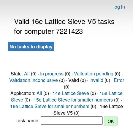
log in
Valid 16e Lattice Sieve V5 tasks
for computer 7221423
No tasks to display
State:
All
(0) ·
In progress
(0) ·
Validation pending
(0) ·
Validation inconclusive
(0) · Valid (0) ·
Invalid
(0) ·
Error
(0)
Application:
All
(0) ·
14e Lattice Sieve
(0) ·
15e Lattice
Sieve
(0) ·
15e Lattice Sieve for smaller numbers
(0) ·
16e Lattice Sieve for smaller numbers
(0) · 16e Lattice
Sieve V5 (0)
Task name: