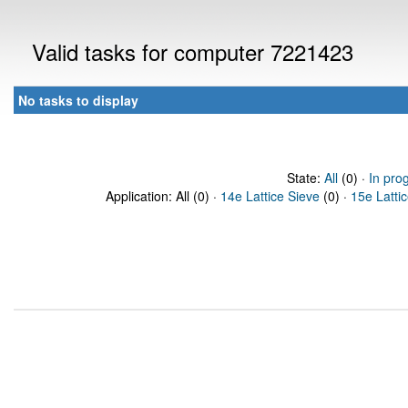
Valid tasks for computer 7221423
No tasks to display
State:
All
(0) ·
In pro
Application: All (0) ·
14e Lattice Sieve
(0) ·
15e Latti