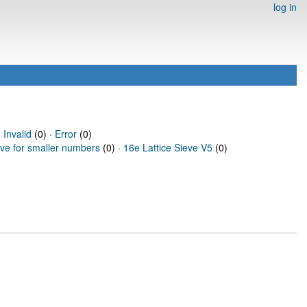
log in
·
Invalid
(0) ·
Error
(0)
eve for smaller numbers
(0) ·
16e Lattice Sieve V5
(0)