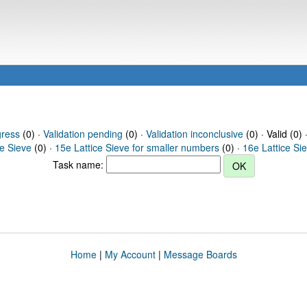
gress
(0) ·
Validation pending
(0) ·
Validation inconclusive
(0) · Valid (0) 
ce Sieve
(0) ·
15e Lattice Sieve for smaller numbers
(0) ·
16e Lattice Si
Task name:
Home
|
My Account
|
Message Boards