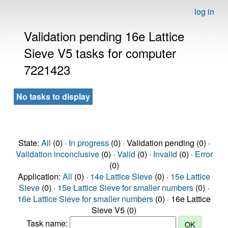
log in
Validation pending 16e Lattice
Sieve V5 tasks for computer
7221423
No tasks to display
State:
All
(0) ·
In progress
(0) · Validation pending (0) ·
Validation inconclusive
(0) ·
Valid
(0) ·
Invalid
(0) ·
Error
(0)
Application:
All
(0) ·
14e Lattice Sieve
(0) ·
15e Lattice
Sieve
(0) ·
15e Lattice Sieve for smaller numbers
(0) ·
16e Lattice Sieve for smaller numbers
(0) · 16e Lattice
Sieve V5 (0)
Task name: