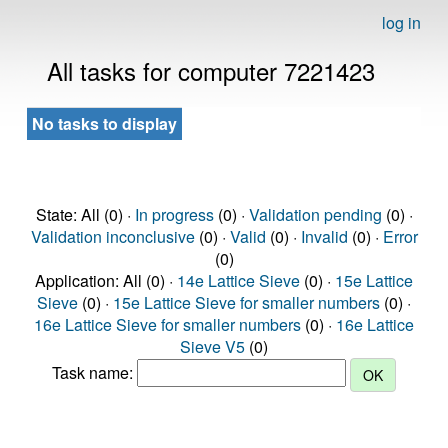
log in
All tasks for computer 7221423
No tasks to display
State: All (0) ·
In progress
(0) ·
Validation pending
(0) ·
Validation inconclusive
(0) ·
Valid
(0) ·
Invalid
(0) ·
Error
(0)
Application: All (0) ·
14e Lattice Sieve
(0) ·
15e Lattice
Sieve
(0) ·
15e Lattice Sieve for smaller numbers
(0) ·
16e Lattice Sieve for smaller numbers
(0) ·
16e Lattice
Sieve V5
(0)
Task name: