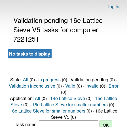
log in
Validation pending 16e Lattice
Sieve V5 tasks for computer
7221251
No tasks to display
State:
All
(0) ·
In progress
(0) · Validation pending (0) ·
Validation inconclusive
(0) ·
Valid
(0) ·
Invalid
(0) ·
Error
(0)
Application:
All
(0) ·
14e Lattice Sieve
(0) ·
15e Lattice
Sieve
(0) ·
15e Lattice Sieve for smaller numbers
(0) ·
16e Lattice Sieve for smaller numbers
(0) · 16e Lattice
Sieve V5 (0)
Task name: