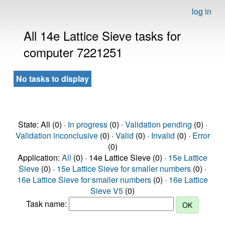
log in
All 14e Lattice Sieve tasks for
computer 7221251
No tasks to display
State: All (0) ·
In progress
(0) ·
Validation pending
(0) ·
Validation inconclusive
(0) ·
Valid
(0) ·
Invalid
(0) ·
Error
(0)
Application:
All
(0) · 14e Lattice Sieve (0) ·
15e Lattice
Sieve
(0) ·
15e Lattice Sieve for smaller numbers
(0) ·
16e Lattice Sieve for smaller numbers
(0) ·
16e Lattice
Sieve V5
(0)
Task name: