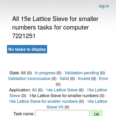
log in
All 15e Lattice Sieve for smaller
numbers tasks for computer
7221251
No tasks to display
State: All (0) ·
In progress
(0) ·
Validation pending
(0) ·
Validation inconclusive
(0) ·
Valid
(0) ·
Invalid
(0) ·
Error
(0)
Application:
All
(0) ·
14e Lattice Sieve
(0) ·
15e Lattice
Sieve
(0) · 15e Lattice Sieve for smaller numbers (0) ·
16e Lattice Sieve for smaller numbers
(0) ·
16e Lattice
Sieve V5
(0)
Task name: