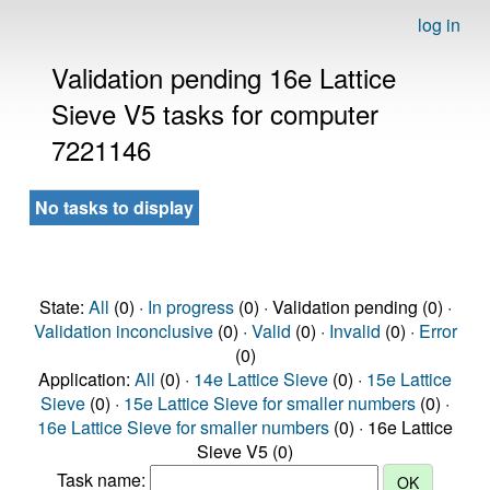
log in
Validation pending 16e Lattice
Sieve V5 tasks for computer
7221146
No tasks to display
State:
All
(0) ·
In progress
(0) · Validation pending (0) ·
Validation inconclusive
(0) ·
Valid
(0) ·
Invalid
(0) ·
Error
(0)
Application:
All
(0) ·
14e Lattice Sieve
(0) ·
15e Lattice
Sieve
(0) ·
15e Lattice Sieve for smaller numbers
(0) ·
16e Lattice Sieve for smaller numbers
(0) · 16e Lattice
Sieve V5 (0)
Task name: