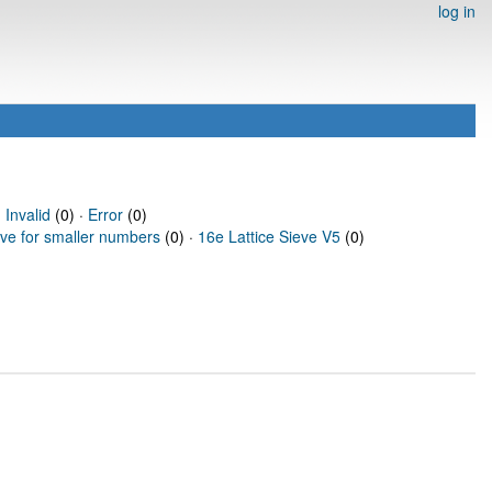
log in
·
Invalid
(0) ·
Error
(0)
eve for smaller numbers
(0) ·
16e Lattice Sieve V5
(0)