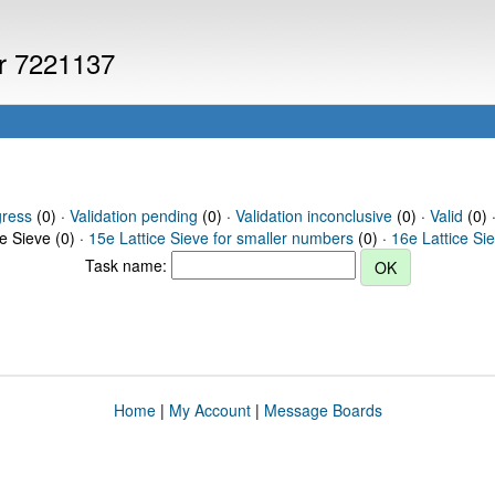
er 7221137
gress
(0) ·
Validation pending
(0) ·
Validation inconclusive
(0) ·
Valid
(0) 
ce Sieve (0) ·
15e Lattice Sieve for smaller numbers
(0) ·
16e Lattice Si
Task name:
Home
|
My Account
|
Message Boards