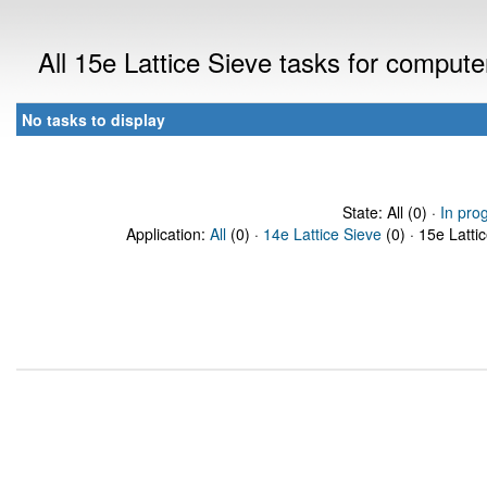
All 15e Lattice Sieve tasks for comput
No tasks to display
State: All (0) ·
In pro
Application:
All
(0) ·
14e Lattice Sieve
(0) · 15e Latti