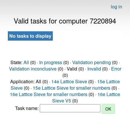
log in
Valid tasks for computer 7220894
No tasks to display
State:
All
(0) ·
In progress
(0) ·
Validation pending
(0) ·
Validation inconclusive
(0) · Valid (0) ·
Invalid
(0) ·
Error
(0)
Application: All (0) ·
14e Lattice Sieve
(0) ·
15e Lattice
Sieve
(0) ·
15e Lattice Sieve for smaller numbers
(0) ·
16e Lattice Sieve for smaller numbers
(0) ·
16e Lattice
Sieve V5
(0)
Task name: