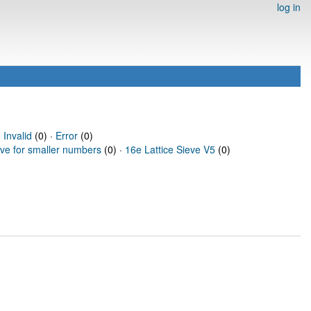
log in
·
Invalid
(0) ·
Error
(0)
eve for smaller numbers
(0) ·
16e Lattice Sieve V5
(0)