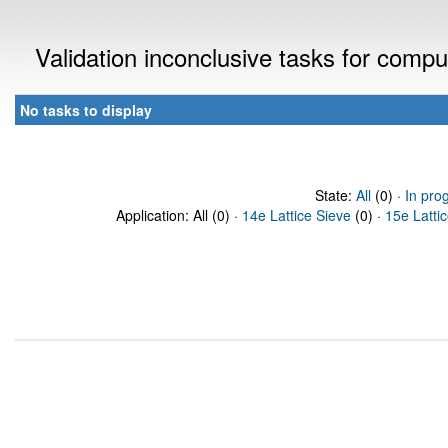
Validation inconclusive tasks for comp
No tasks to display
State:
All
(0) ·
In pro
Application: All (0) ·
14e Lattice Sieve
(0) ·
15e Latti