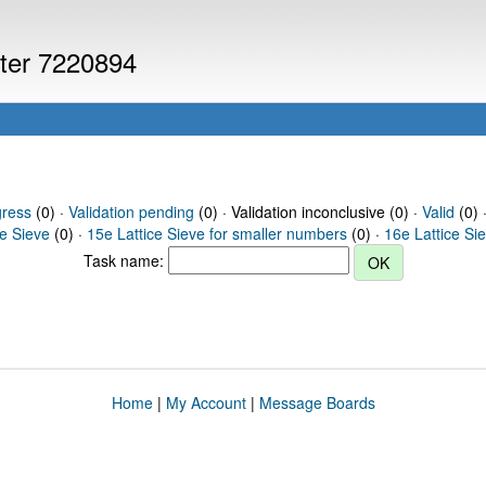
uter 7220894
gress
(0) ·
Validation pending
(0) · Validation inconclusive (0) ·
Valid
(0) 
ce Sieve
(0) ·
15e Lattice Sieve for smaller numbers
(0) ·
16e Lattice Si
Task name:
Home
|
My Account
|
Message Boards